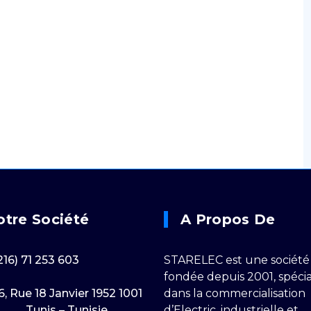
otre Société
A Propos De
216) 71 253 603
STARELEC est une société
fondée depuis 2001, spécia
6, Rue 18 Janvier 1952 1001
dans la commercialisation
Tunis – Tunisie
d’Electric, industrielle et