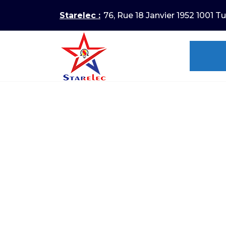
Aller
Starelec :
76, Rue 18 Janvier 1952 1001 Tu
au
contenu
ELECTRICITE